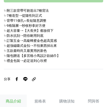
✨附三款背帶可創造出7種背法
✨7種造型→從隨性到正式
✨背帶11個孔~長短隨意調整
✨9格隔層→秒收秒拿好方便
✨超大容量→【大長夾】都放得下
✨防水抗刮→陪你耐用到底
✨訂製五金→高級蜂蜜金色超高質感
✨超強磁吸式金扣→不怕東西掉出來
✨五款最時尚又最實用的新色
✨隨包贈送【多宮格小馬設計款絲巾】
✨禮盒包裝→必定送到心坎裡
分享
商品介紹
規格表
購物須知
問與答