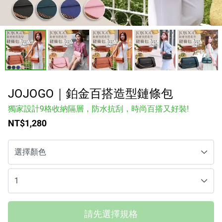
涼感床包
品牌
服務/政策
JOJOGO｜鉑金百搭造型鏈條包
獨家設計9格收納隔層，防水抗刮，時尚百搭又好裝!
Facebook
NT$1,280
Line
Instagram
Youtube
請先選擇規格