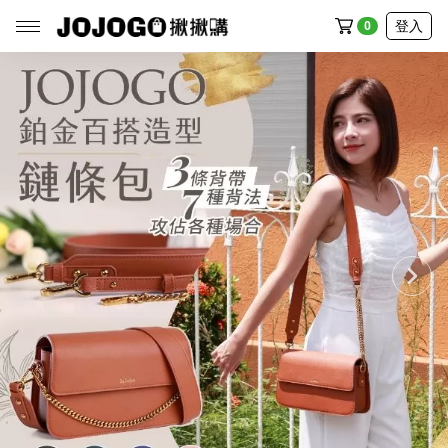
登入
0
全部商品
廚房館
生活館
家電館
清潔館
戶外館
流行館
食品館