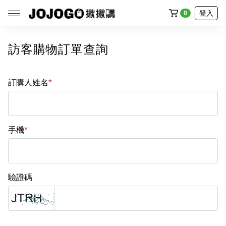
登入
0
訪客購物訂單查詢
全部商品
訂購人姓名
*
廚房館
生活館
手機
*
家電館
清潔館
驗證碼
戶外館
流行館
食品館