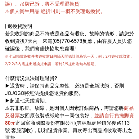
誤）、吊牌已拆，將不受理退換貨。
涼感床包
⚠️
個人衛生用品 經拆封則一概不受理退換貨。
品牌
| 退換貨說明
若您收到的商品不符或是產品有瑕疵、故障的情形，請您於
收到貨後7天內，來電(05)770-6578反應，由客服人員與您
服務/政策
確認後，我們會儘快協助您處理!
※七日鑑賞為收件者簽收當日的隔天開始計算為第一天，例：2/1簽收或取貨，
2/2-2/8內需提出退換貨申請，若於2/9提出則無為逾期。
Facebook
什麼情況無法辦理退貨?
Line
▶️退貨時，請保持商品完整性，必須是全新狀態，否則
JOJOGO將無法提供您退貨的服務。
Instagram
▶️超過七天鑑賞期。
⚠️若非瑕疵、故障，是因個人因素訂錯商品，需請您將
商品
Youtube
及發票
放回原包裝或紙箱中一同包裝好，
並請自行負擔郵資
80元
寄回富商國際股份有限公司(雲林縣虎尾鎮光復路113
號 客服部收)，以利退貨作業。再次寄出商品將收取寄出之
運費。