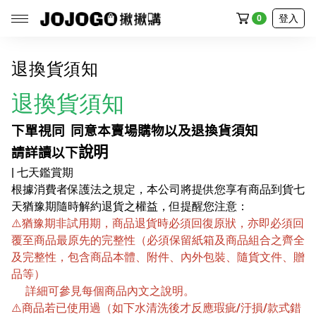
登入
0
退換貨須知
退換貨須知
全部商品
下單視同 同意本賣場購物以及退換貨須知
廚房館
說明
請詳讀以下
生活館
| 七天鑑賞期
根據消費者保護法之規定，本公司將提供您享有商品到貨七
家電館
天猶豫期隨時解約退貨之權益，但提醒您注意：
清潔館
⚠️
猶豫期非試用期，商品退貨時必須回復原狀，亦即必須回
覆至商品最原先的完整性（必須保留紙箱及商品組合之齊全
戶外館
及完整性，包含商品本體、附件、內外包裝、隨貨文件、贈
品等）
流行館
詳細可參見每個商品內文之說明。
食品館
⚠️
商品若已使用過（如下水清洗後才反應瑕疵/汙損/款式錯