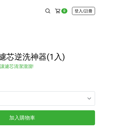
登入
/註冊
0
｜濾芯逆洗神器(1入)
讓濾芯清潔溜溜!
加入購物車