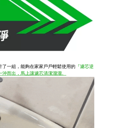
計了一組，
能夠在家家戶戶輕鬆使用的
『濾芯逆
一沖而出，馬上讓濾芯清潔溜溜。