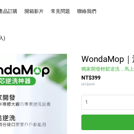
產品訂購
開箱影片
常見問題
聯絡我們
廚房館
生活館
入)
家電館
WondaMop
清潔館
獨家開發輕鬆逆洗，馬上
戶外館
NT$399
流行館
NT$699
食品館
涼感床包