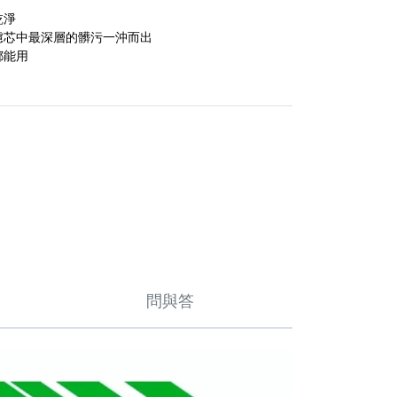
乾淨
濾芯中最深層的髒污一沖而出
都能用
問與答