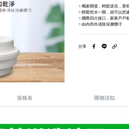
✨獨家開發，輕鬆逆洗，更
✨輕鬆把水一開，就可以把
✨國際四分接口，家家戶戶
✨由內而外清除深層髒汙
分享
規格表
購物須知