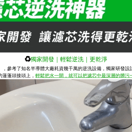
♻️
獨家開發｜輕鬆逆洗｜更乾淨
」，參考了知名半導體大廠耗資幾千萬的逆洗設備
，
獨家研發
設
的蓮蓬頭接頭上，
輕鬆把水一開，就可以把濾芯中最深層的髒污