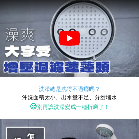
洗澡總是洗得不過癮嗎？
沖洗面積太小、出水量不足、分岔堵水
😥
別再讓洗澡變成一種折磨了！