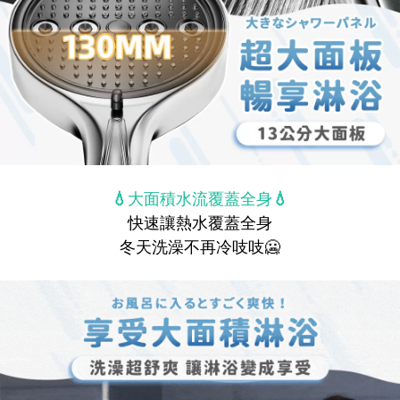
💧大面積水流覆蓋全身💧
快速讓熱水覆蓋全身
冬天洗澡不再冷吱吱
🥶