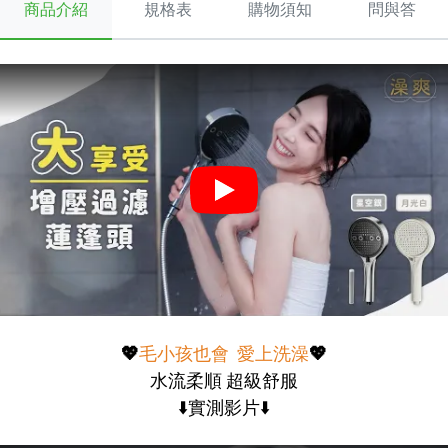
商品介紹
規格表
購物須知
問與答
💖
毛小孩也會 愛上洗澡
💖
水流柔順 超級舒服
⬇️實測影片⬇️