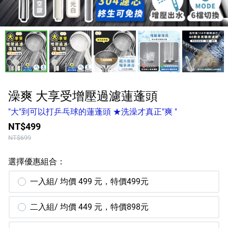
涼感床包
品牌
服務/政策
澡爽 大享受增壓過濾蓮蓬頭
"大"到可以打乒乓球的蓮蓬頭 ★洗澡才真正"爽 "
Facebook
NT$499
Line
NT$699
Instagram
選擇優惠組合：
一入組/ 均價 499 元，特價499元
Youtube
二入組/ 均價 449 元，特價898元