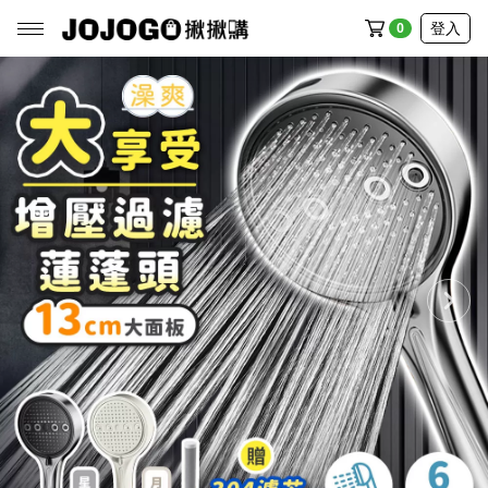
登入
0
全部商品
廚房館
生活館
家電館
清潔館
戶外館
流行館
食品館