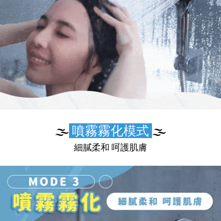
🌫️
噴霧霧化模式
🌫️
細膩柔和 呵護肌膚