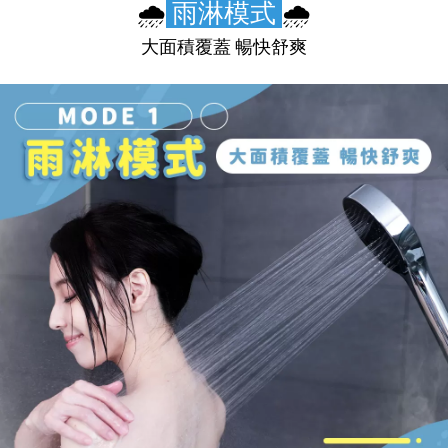
🌧️
雨淋模式
🌧️
大面積覆蓋 暢快舒爽