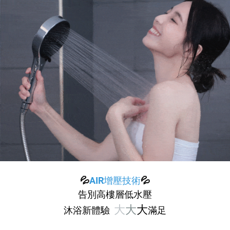
💦
AIR增壓技術
💦
告別高樓層低水壓
大
大
大
沐浴新體驗
滿足