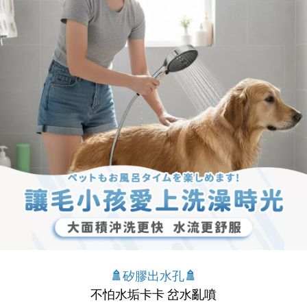
🚿矽膠出水孔🚿
不怕水垢卡卡 岔水亂噴