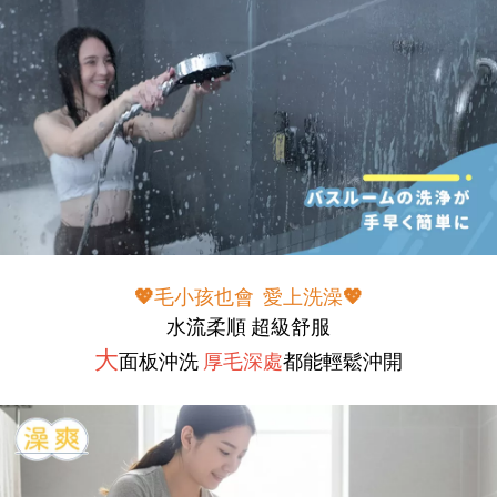
💖毛小孩也會 愛上洗澡💖
水流柔順 超級舒服
大
面板沖洗
厚毛深處
都能輕鬆沖開