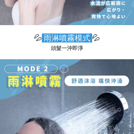
💦
雨淋噴霧模式
💦
頭髮一沖即淨