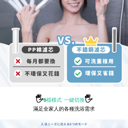
🖐️
🖐️
6
檔模式 一鍵切換
滿足全家人的各種洗浴需求