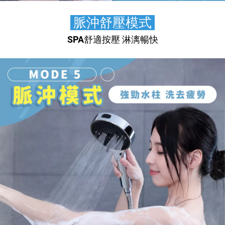
🌀
脈沖舒壓模式
🌀
SPA舒適按壓 淋漓暢快