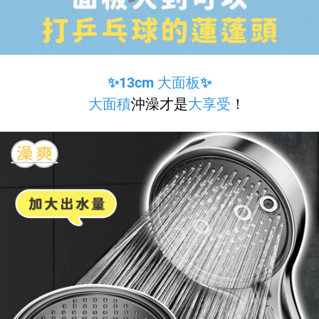
✨13cm 大面板✨
大面積
沖澡才是
大享受
！