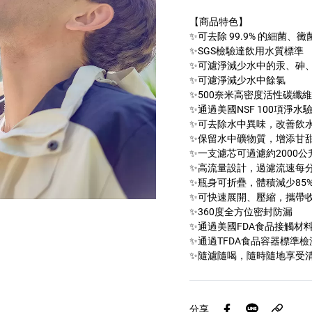
【商品特色】
✨可去除 99.9% 的細菌、
✨SGS檢驗達飲用水質標準
✨可濾淨減少水中的汞、砷
✨可濾淨減少水中餘氯
✨500奈米高密度活性碳纖
✨通過美國NSF 100項淨水
✨可去除水中異味，改善飲
✨保留水中礦物質，增添甘
✨一支濾芯可過濾約2000公
✨高流量設計，過濾流速每分鐘
✨瓶身可折疊，體積減少85
✨可快速展開、壓縮，攜帶
✨360度全方位密封防漏
✨通過美國FDA食品接觸材
✨通過TFDA食品容器標準檢
✨隨濾隨喝，隨時隨地享受
分享