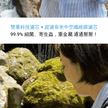
雙重科技濾芯 × 超濾奈米中空纖維膜濾芯
99.9% 細菌、寄生蟲，重金屬 通通掰掰！