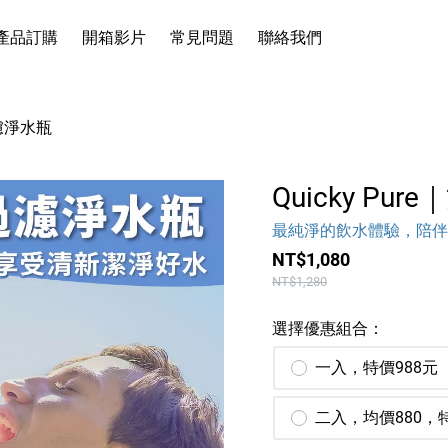
產品訂購
開箱影片
常見問題
聯絡我們
廚房館
生活館
過濾淨水瓶
家電館
Quicky Pu
清潔館
最純淨的飲水體驗，陪伴
戶外館
NT$1,080
流行館
NT$1,280
食品館
選擇優惠組合：
涼感床包
一入，特價988元
二入，均價880，特