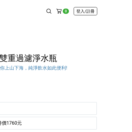
登入
/註冊
0
re｜雙重過濾淨水瓶
你上山下海，純淨飲水如此便利!
價1760元