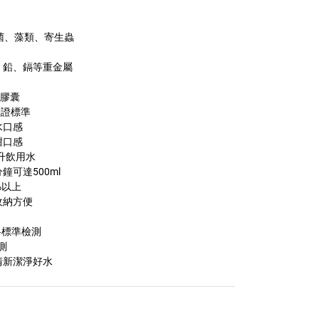
黴菌、藻類、寄生蟲
、鉛、鎘等重金屬
維膠囊
驗證標準
水口感
甜口感
升飲用水
可達500ml
%以上
收納方便
料標準檢測
測
清新潔淨好水