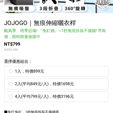
涼感床包
品牌
JOJOGO｜無痕伸縮曬衣桿
颱風季、雨季必備! 『免釘牆』~1秒無痕拆裝不傷牆! 早鳥
服務/政策
價，限時限量搶購中
NT$799
NT$1,180
Facebook
選擇優惠組合：
Line
1入，特價899元
Instagram
2入(平均849元/入)，特價1698元
Youtube
4入(平均799元/入)，特價3196元
■免打免釘，1秒無痕拆裝不傷牆面