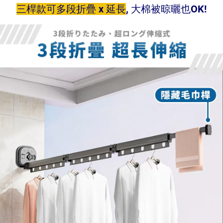
三桿款可多段折疊 x 延長
, 大棉被晾曬也OK!