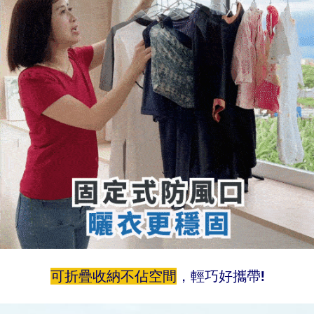
可折疊收納不佔空間
，輕巧好攜帶!