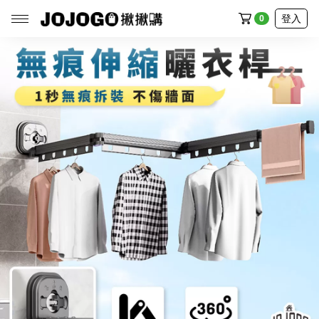
登入
0
全部商品
廚房館
生活館
家電館
清潔館
戶外館
流行館
食品館