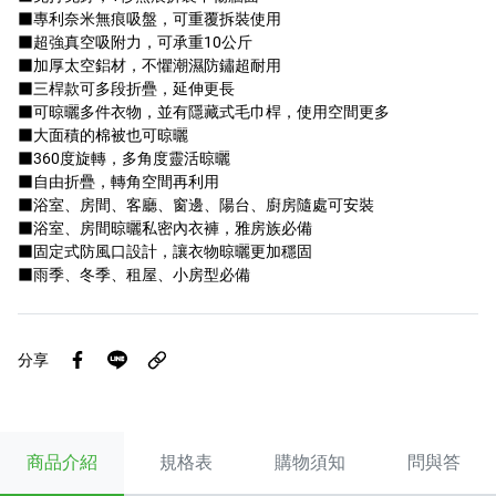
■專利奈米無痕吸盤，可重覆拆裝使用
■超強真空吸附力，可承重10公斤
■加厚太空鋁材，不懼潮濕防鏽超耐用
■三桿款可多段折疊，延伸更長
■可晾曬多件衣物，並有隱藏式毛巾桿，使用空間更多
■大面積的棉被也可晾曬
■360度旋轉，多角度靈活晾曬
■自由折疊，轉角空間再利用
■浴室、房間、客廳、窗邊、陽台、廚房隨處可安裝
■浴室、房間晾曬私密內衣褲，雅房族必備
■固定式防風口設計，讓衣物晾曬更加穩固
■雨季、冬季、租屋、小房型必備
分享
商品介紹
規格表
購物須知
問與答