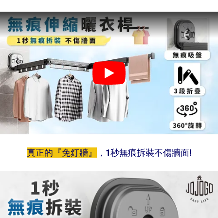
真正的『免釘牆』
，1秒無痕拆裝不傷牆面!