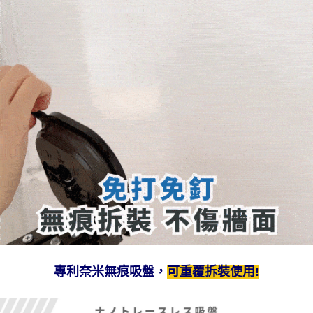
專利奈米無痕吸盤，
可重覆拆裝使用!