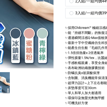
2入組/一組均價44
3入組/一組均價39
✨採用Chilcream™ 極細涼
✨能『持續不間斷』的恢復
✨通過瞬間涼感Q-Max值檢
✨最新十字中空纖維仿生科
✨能產生仿生般『毛細孔作
✨1.5倍排熱量x 2倍透氣率
✨彈性膜量1.5N/tex，比蠶
✨手感軟糯親膚，享受全身
✨表布歐洲紡織微膠囊技術
✨防螨抗臭x玻尿酸保溼
✨含制菌、消臭機能常保清
✨超彈力設計~上下左右都
✨床墊厚度可至30cm
✨單人和單人加大都適用
✨環保印染無螢光劑無甲醛
✨可機洗好方便