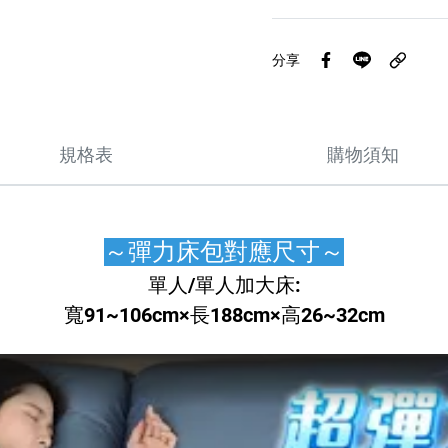
分享
規格表
購物須知
～彈力床包對應尺寸～
單人/單人加大床:
寬91~106cm×長188cm×高26~32cm