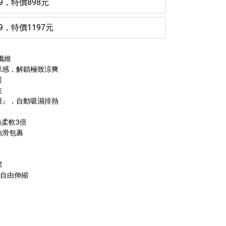
9，特價898元
9，特價1197元
感纖維
涼感，解鎖極致涼爽
測
技
用』，自動吸濕排熱
絲柔軟3倍
絲滑包裹
潔
能自由伸縮