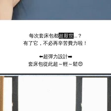
每次套床包都
超厭世
...？
有了
它
，不必再辛苦費力啦！
⬅️
超彈力設計
➡️
套床包從此
超～輕～鬆
😍