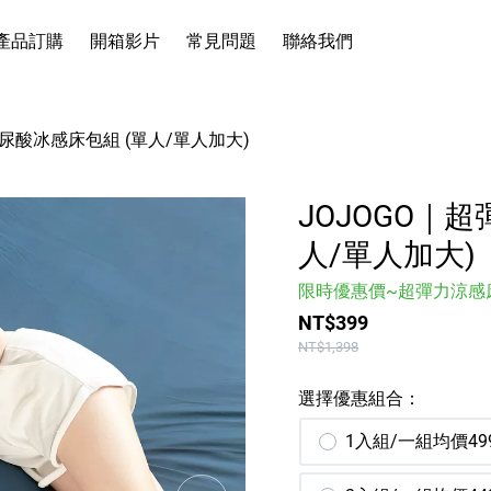
產品訂購
開箱影片
常見問題
聯絡我們
廚房館
生活館
玻尿酸冰感床包組 (單人/單人加大)
家電館
JOJOGO｜
清潔館
人/單人加大)
戶外館
限時優惠價~超彈力涼感床
流行館
NT$399
食品館
NT$1,398
涼感床包
選擇優惠組合：
1入組/一組均價49