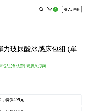
登入
/註冊
0
超彈力玻尿酸冰感床包組 (單
包組(含枕套) 親膚又涼爽
9，特價499元